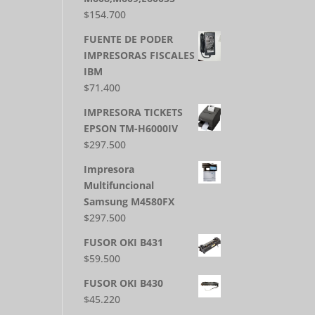
$
154.700
FUENTE DE PODER
IMPRESORAS FISCALES
IBM
$
71.400
IMPRESORA TICKETS
EPSON TM-H6000IV
$
297.500
Impresora
Multifuncional
Samsung M4580FX
$
297.500
FUSOR OKI B431
$
59.500
FUSOR OKI B430
$
45.220