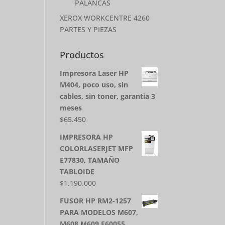
PALANCAS
XEROX WORKCENTRE 4260
PARTES Y PIEZAS
Productos
Impresora Laser HP
M404, poco uso, sin
cables, sin toner, garantia 3
meses
$
65.450
IMPRESORA HP
COLORLASERJET MFP
E77830, TAMAÑO
TABLOIDE
$
1.190.000
FUSOR HP RM2-1257
PARA MODELOS M607,
M608,M609,E60055