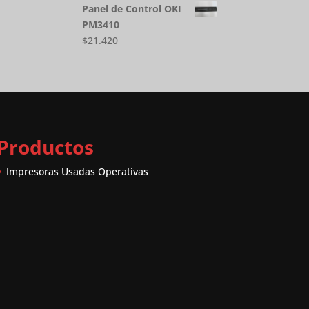
Panel de Control OKI
PM3410
$
21.420
Productos
Impresoras Usadas Operativas