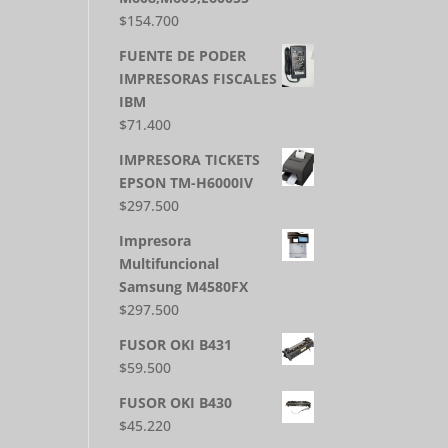
$
154.700
FUENTE DE PODER
IMPRESORAS FISCALES
IBM
$
71.400
IMPRESORA TICKETS
EPSON TM-H6000IV
$
297.500
Impresora
Multifuncional
Samsung M4580FX
$
297.500
FUSOR OKI B431
$
59.500
FUSOR OKI B430
$
45.220