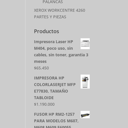
PALANCAS
XEROX WORKCENTRE 4260
PARTES Y PIEZAS
Productos
Impresora Laser HP
M404, poco uso, sin
cables, sin toner, garantia 3
meses
$
65.450
IMPRESORA HP
COLORLASERJET MFP
E77830, TAMAÑO
TABLOIDE
$
1.190.000
FUSOR HP RM2-1257
PARA MODELOS M607,
M608,M609,E60055