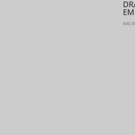
DR
EM
$
40.0