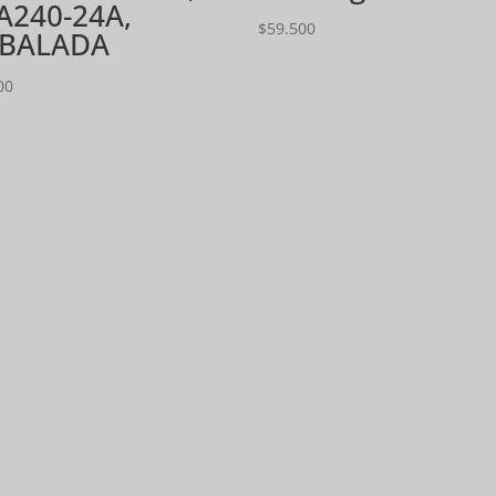
A240-24A,
$
59.500
BALADA
00