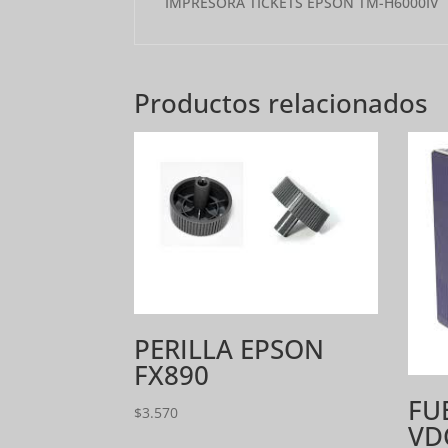
IMPRESORA TICKETS EPSON TM-H6000IV
Productos relacionados
PERILLA EPSON
FX890
FU
$
3.570
VD