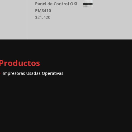
Panel de Control OKI
PM3410
$
21.420
Productos
Impresoras Usadas Operativas