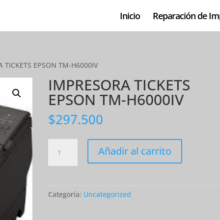
Inicio
Reparación de Im
A TICKETS EPSON TM-H6000IV
IMPRESORA TICKETS
EPSON TM-H6000IV
$
297.500
IMPRESORA
Añadir al carrito
TICKETS
EPSON
TM-
H6000IV
Categoría:
Uncategorized
cantidad