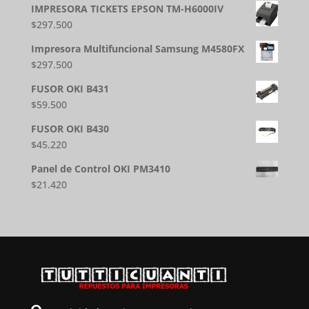
IMPRESORA TICKETS EPSON TM-H6000IV
$
297.500
Impresora Multifuncional Samsung M4580FX
$
297.500
FUSOR OKI B431
$
59.500
FUSOR OKI B430
$
45.220
Panel de Control OKI PM3410
$
21.420